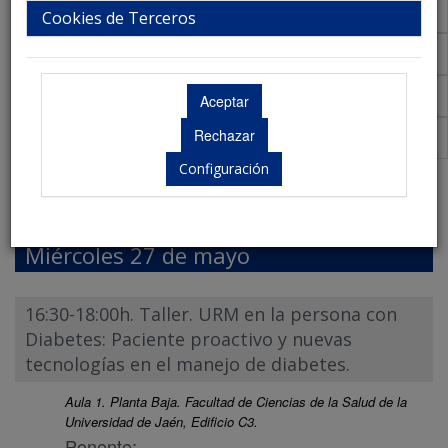
Talleres
Cookies de Terceros
Aula Virtual de Comunicaciones
Acreditaciones Científicas
Premios
Configuración
Programa Científico
Miércoles 27 de mayo
16:30-18:00h. Taller. URM en la persona con
Diabetes: Paciente proactivo y nuevas
tecnologías en el manejo de diabetes.
Aula 1. Planta Baja. Facultad de Ciencias de la Salud de la
Universidad de Jaén, Edificio C3.
Ponente: