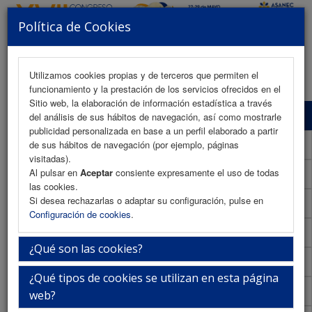
Política de Cookies
MENU
Utilizamos cookies propias y de terceros que permiten el
funcionamiento y la prestación de los servicios ofrecidos en el
Sitio web, la elaboración de información estadística a través
Programa Científico
del análisis de sus hábitos de navegación, así como mostrarle
publicidad personalizada en base a un perfil elaborado a partir
Programa Científico (PDF)
de sus hábitos de navegación (por ejemplo, páginas
visitadas).
Al pulsar en
Aceptar
consiente expresamente el uso de todas
Cronograma Programa Científico
las cookies.
Si desea rechazarlas o adaptar su configuración, pulse en
Normativa comunicaciones
Configuración de cookies
.
Envío de comunicaciones
¿Qué son las cookies?
Descargar normativa
¿Qué tipos de cookies se utilizan en esta página
Plantilla
web?