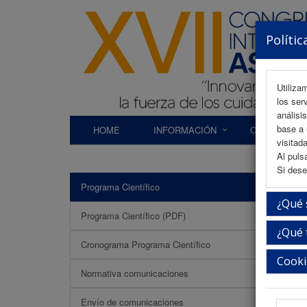
Polític
Utiliza
los ser
análisi
base a 
HOME
INFORMACIÓN
COMITÉS
visitada
Al puls
Si dese
Programa Científico
URM 
¿Qué 
Programa Científico (PDF)
¿Qué 
Cronograma Programa Científico
Cooki
Normativa comunicaciones
Envío de comunicaciones