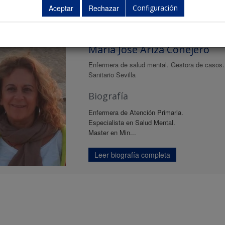
Configuración
ntes
María José Ariza Conejero
Enfermera de salud mental. Gestora de casos. 
Sanitario Sevilla
Biografía
Enfermera de Atención Primaria.
Especialista en Salud Mental.
Master en Min...
Leer biografía completa