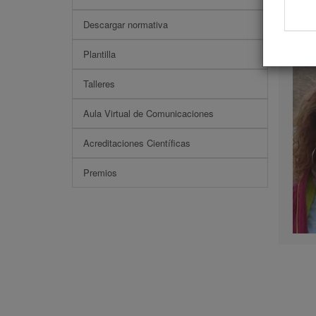
Pone
Descargar normativa
Plantilla
Talleres
Aula Virtual de Comunicaciones
Acreditaciones Científicas
Premios