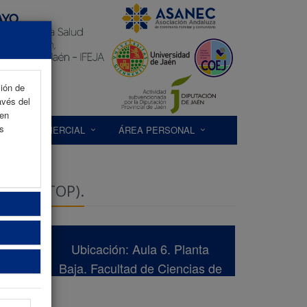
ción de
avés del
 en
as
EXP. COMERCIAL
ÁREA PERSONAL
BENZOSTOP).
Ubicación: Aula 6. Planta
Baja. Facultad de Ciencias de
la Salud de la Universidad de
Jaén, Edificio C3.