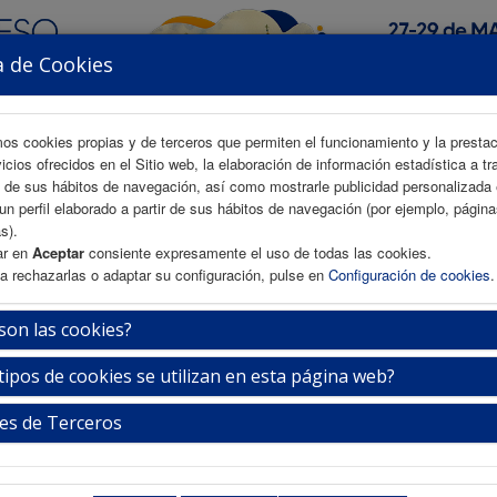
a de Cookies
mos cookies propias y de terceros que permiten el funcionamiento y la presta
vicios ofrecidos en el Sitio web, la elaboración de información estadística a tr
s de sus hábitos de navegación, así como mostrarle publicidad personalizada
un perfil elaborado a partir de sus hábitos de navegación (por ejemplo, págin
AREA CIENTÍFICA
INSCRIPCIÓN
ALOJAMIENTO
s).
ar en
Aceptar
consiente expresamente el uso de todas las cookies.
a rechazarlas o adaptar su configuración, pulse en
Configuración de cookies
.
en la deprescripción de benzodiacepinas (
son las cookies?
tipos de cookies se utilizan en esta página web?
Miércoles 27 de mayo
18:30-20:00h.
es de Terceros