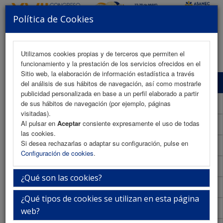
Política de Cookies
MENU
Utilizamos cookies propias y de terceros que permiten el
funcionamiento y la prestación de los servicios ofrecidos en el
Sitio web, la elaboración de información estadística a través
Programa Científico
del análisis de sus hábitos de navegación, así como mostrarle
publicidad personalizada en base a un perfil elaborado a partir
Programa Científico (PDF)
de sus hábitos de navegación (por ejemplo, páginas
visitadas).
Al pulsar en
Aceptar
consiente expresamente el uso de todas
Cronograma Programa Científico
las cookies.
Si desea rechazarlas o adaptar su configuración, pulse en
Normativa comunicaciones
Configuración de cookies
.
Envío de comunicaciones
¿Qué son las cookies?
Descargar normativa
¿Qué tipos de cookies se utilizan en esta página
Plantilla
web?