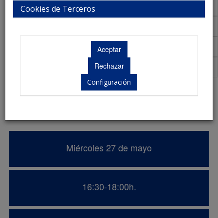
Talleres
Cookies de Terceros
Aula Virtual de Comunicaciones
Acreditaciones Científicas
Premios
Configuración
URM en conflictos éticos en la toma de
decisiones clínicas.
Miércoles 27 de mayo
16:30-18:00h.