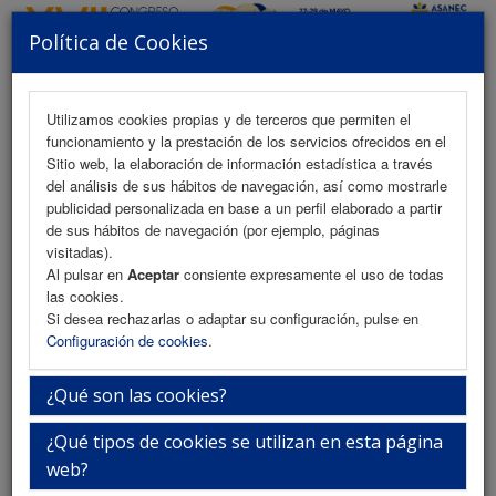
Política de Cookies
MENU
Utilizamos cookies propias y de terceros que permiten el
funcionamiento y la prestación de los servicios ofrecidos en el
Sitio web, la elaboración de información estadística a través
Iniciar Sesión
del análisis de sus hábitos de navegación, así como mostrarle
publicidad personalizada en base a un perfil elaborado a partir
de sus hábitos de navegación (por ejemplo, páginas
visitadas).
Inserte su usuario y contraseña
Al pulsar en
Aceptar
consiente expresamente el uso de todas
las cookies.
Si desea rechazarlas o adaptar su configuración, pulse en
Configuración de cookies
.
Usuario
¿Qué son las cookies?
¿Qué tipos de cookies se utilizan en esta página
Contraseña
web?