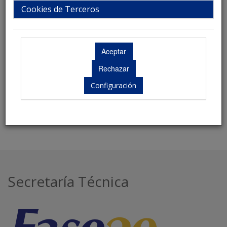
Cookies de Terceros
¿Olvidó su contraseña?
Acceder
Borrar
Configuración
Secretaría Técnica