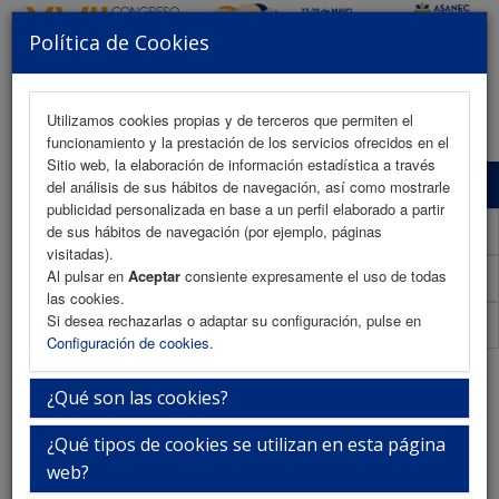
Política de Cookies
MENU
Utilizamos cookies propias y de terceros que permiten el
funcionamiento y la prestación de los servicios ofrecidos en el
Sitio web, la elaboración de información estadística a través
Información de inscripción
del análisis de sus hábitos de navegación, así como mostrarle
publicidad personalizada en base a un perfil elaborado a partir
Inscripción Congreso Virtual
de sus hábitos de navegación (por ejemplo, páginas
visitadas).
Al pulsar en
Aceptar
consiente expresamente el uso de todas
Inscripción online
las cookies.
Si desea rechazarlas o adaptar su configuración, pulse en
Boletín inscripcion (PDF)
Configuración de cookies
.
Información de inscripción
¿Qué son las cookies?
¿Qué tipos de cookies se utilizan en esta página
Las inscripciones se pueden realizar directamente desde la página web
web?
cumplimentando el formulario de inscripción (online) o bien