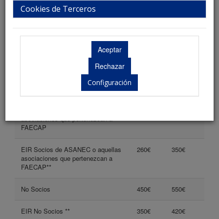
remitiendo el boletín de inscripción (pdf) a la Secretaría Técnica junto
Cookies de Terceros
con el justificante del pago por transferencia o la autorización para el
cobro por tarjeta de crédito.
Antes
del 27
Después
de
del 27
Configuración
Tipos de inscripción*
abril
de abril
Socios de ASANEC o aquellas
350€
450€
asociaciones que pertenezcan a
FAECAP
EIR Socios de ASANEC o aquellas
260€
350€
asociaciones que pertenezcan a
FAECAP**
No Socios
450€
550€
EIR No Socios **
350€
420€