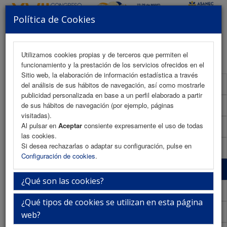
Política de Cookies
MENU
Utilizamos cookies propias y de terceros que permiten el
funcionamiento y la prestación de los servicios ofrecidos en el
Sitio web, la elaboración de información estadística a través
Presentación
del análisis de sus hábitos de navegación, así como mostrarle
publicidad personalizada en base a un perfil elaborado a partir
La ciudad
de sus hábitos de navegación (por ejemplo, páginas
visitadas).
Al pulsar en
Aceptar
consiente expresamente el uso de todas
La sede
las cookies.
Si desea rechazarlas o adaptar su configuración, pulse en
iEvents
Configuración de cookies
.
Secretaría Técnica
¿Qué son las cookies?
Descubre Jaén
¿Qué tipos de cookies se utilizan en esta página
Información General
web?