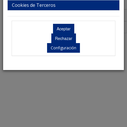
Congreso ASANEC 2025
Cookies de Terceros
Congreso ASANEC 2024
ASANEC
Secretaría Técnica
Configuración