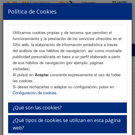
Política de Cookies
MENU
Utilizamos cookies propias y de terceros que permiten el
funcionamiento y la prestación de los servicios ofrecidos en el
Sitio web, la elaboración de información estadística a través
Presentación
del análisis de sus hábitos de navegación, así como mostrarle
publicidad personalizada en base a un perfil elaborado a partir
La ciudad
de sus hábitos de navegación (por ejemplo, páginas
visitadas).
Al pulsar en
Aceptar
consiente expresamente el uso de todas
La sede
las cookies.
Si desea rechazarlas o adaptar su configuración, pulse en
iEvents
Configuración de cookies
.
Secretaría Técnica
¿Qué son las cookies?
Descubre Jaén
¿Qué tipos de cookies se utilizan en esta página
Información General
web?