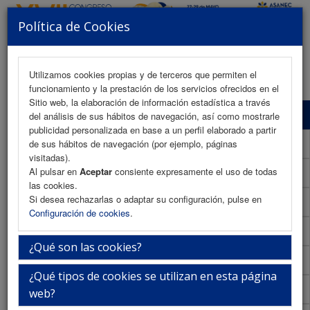
Política de Cookies
MENU
Utilizamos cookies propias y de terceros que permiten el
funcionamiento y la prestación de los servicios ofrecidos en el
Sitio web, la elaboración de información estadística a través
Programa Científico
del análisis de sus hábitos de navegación, así como mostrarle
publicidad personalizada en base a un perfil elaborado a partir
Programa Científico (PDF)
de sus hábitos de navegación (por ejemplo, páginas
visitadas).
Al pulsar en
Aceptar
consiente expresamente el uso de todas
Cronograma Programa Científico
las cookies.
Si desea rechazarlas o adaptar su configuración, pulse en
Normativa comunicaciones
Configuración de cookies
.
Envío de comunicaciones
¿Qué son las cookies?
Descargar normativa
¿Qué tipos de cookies se utilizan en esta página
Plantilla
web?