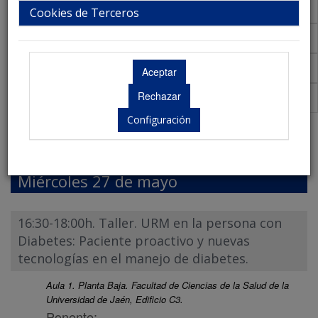
Talleres
Cookies de Terceros
Aula Virtual de Comunicaciones
Acreditaciones Científicas
Premios
Configuración
Programa Científico
Miércoles 27 de mayo
16:30-18:00h. Taller. URM en la persona con
Diabetes: Paciente proactivo y nuevas
tecnologías en el manejo de diabetes.
Aula 1. Planta Baja. Facultad de Ciencias de la Salud de la
Universidad de Jaén, Edificio C3.
Ponente: