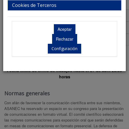
Talleres
Cookies de Terceros
Aula Virtual de Comunicaciones
Acreditaciones Científicas
Premios
Configuración
Normativa comunicaciones
Fecha límite de envío de trabajos hasta el 27 de abril 23.59
horas
Normas generales
Con afán de favorecer la comunicación científica entre sus miembros,
ASANEC ha reservado un espacio en su congreso para la presentación
de comunicaciones en formato virtual. El comité científico seleccionará
las mejores comunicaciones para exposición oral que serán defendidas
en mesas de comunicaciones en formato presencial. La defensa de