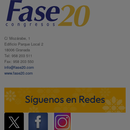
C/ Mozárabe, 1
Edificio Parque Local 2
18006 Granada
Tel: 958 203 511
Fax: 958 203 550
info@fase20.com
www.fase20.com