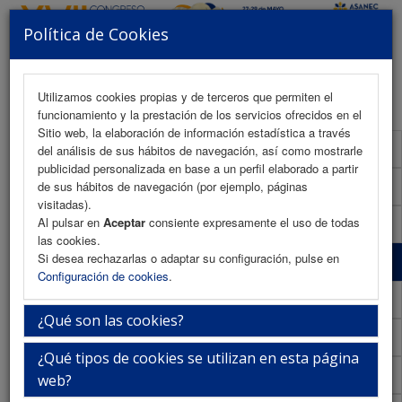
Política de Cookies
MENU
Utilizamos cookies propias y de terceros que permiten el
funcionamiento y la prestación de los servicios ofrecidos en el
Sitio web, la elaboración de información estadística a través
Programa Científico
del análisis de sus hábitos de navegación, así como mostrarle
publicidad personalizada en base a un perfil elaborado a partir
Programa Científico (PDF)
de sus hábitos de navegación (por ejemplo, páginas
visitadas).
Al pulsar en
Aceptar
consiente expresamente el uso de todas
Cronograma Programa Científico
las cookies.
Si desea rechazarlas o adaptar su configuración, pulse en
Normativa comunicaciones
Configuración de cookies
.
Envío de comunicaciones
¿Qué son las cookies?
Descargar normativa
¿Qué tipos de cookies se utilizan en esta página
Plantilla
web?