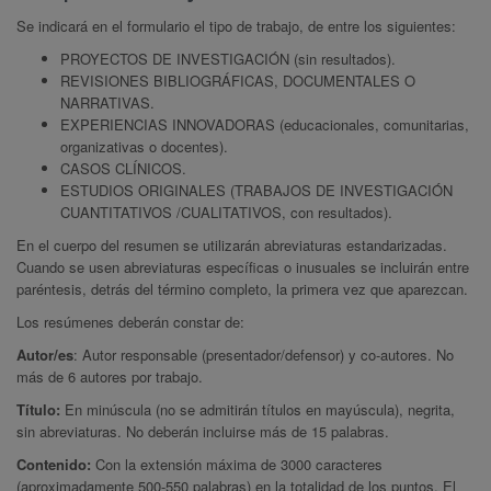
Se indicará en el formulario el tipo de trabajo, de entre los siguientes:
PROYECTOS DE INVESTIGACIÓN (sin resultados).
REVISIONES BIBLIOGRÁFICAS, DOCUMENTALES O
NARRATIVAS.
EXPERIENCIAS INNOVADORAS (educacionales, comunitarias,
organizativas o docentes).
CASOS CLÍNICOS.
ESTUDIOS ORIGINALES (TRABAJOS DE INVESTIGACIÓN
CUANTITATIVOS /CUALITATIVOS, con resultados).
En el cuerpo del resumen se utilizarán abreviaturas estandarizadas.
Cuando se usen abreviaturas específicas o inusuales se incluirán entre
paréntesis, detrás del término completo, la primera vez que aparezcan.
Los resúmenes deberán constar de:
Autor/es
: Autor responsable (presentador/defensor) y co-autores. No
más de 6 autores por trabajo.
Título:
En minúscula (no se admitirán títulos en mayúscula), negrita,
sin abreviaturas. No deberán incluirse más de 15 palabras.
Contenido:
Con la extensión máxima de 3000 caracteres
(aproximadamente 500-550 palabras) en la totalidad de los puntos. El