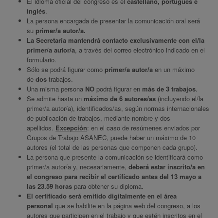
El idioma oficial del congreso es el
castellano, portugués e
inglés
.
La persona encargada de presentar la comunicación oral será
su
primer/a autor/a.
La Secretaría mantendrá contacto exclusivamente con el/la
primer/a autor/a
, a través del correo electrónico indicado en el
formulario.
Sólo se podrá figurar como
primer/a autor/a
en un máximo
de
dos
trabajos.
Una misma persona
NO
podrá figurar en
más de 3 trabajos
.
Se admite hasta un
máximo de 6 autores/as
(incluyendo el/la
primer/a autor/a), identificados/as, según normas internacionales
de publicación de trabajos, mediante nombre y dos
apellidos.
Excepción
: en el caso de resúmenes enviados por
Grupos de Trabajo ASANEC, puede haber un máximo de 10
autores (el total de las personas que componen cada grupo).
La persona que presente la comunicación se identificará como
primer/a autor/a y, necesariamente,
deberá estar inscrito/a en
el congreso para recibir el certificado antes del 13 mayo a
las 23.59 horas
para obtener su diploma.
El certificado será emitido digitalmente en el área
personal
que se habilite en la página web del congreso, a los
autores que participen en el trabajo y que estén inscritos en el