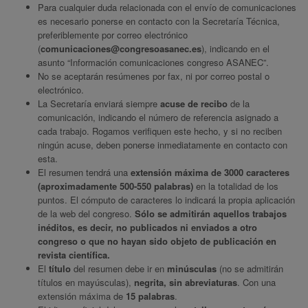
Para cualquier duda relacionada con el envío de comunicaciones
es necesario ponerse en contacto con la Secretaría Técnica,
preferiblemente por correo electrónico
(
comunicaciones@congresoasanec.es
), indicando en el
asunto “Información comunicaciones congreso ASANEC”.
No se aceptarán resúmenes por fax, ni por correo postal o
electrónico.
La Secretaría enviará siempre
acuse de recibo
de la
comunicación, indicando el número de referencia asignado a
cada trabajo. Rogamos verifiquen este hecho, y si no reciben
ningún acuse, deben ponerse inmediatamente en contacto con
esta.
El resumen tendrá una
extensión máxima de 3000 caracteres
(aproximadamente 500-550 palabras)
en la totalidad de los
puntos. El cómputo de caracteres lo indicará la propia aplicación
de la web del congreso.
Sólo se admitirán aquellos trabajos
inéditos, es decir, no publicados ni enviados a otro
congreso o que no hayan sido objeto de publicación en
revista científica.
El
título
del resumen debe ir en
minúsculas
(no se admitirán
títulos en mayúsculas),
negrita, sin abreviaturas
. Con una
extensión máxima de
15 palabras
.