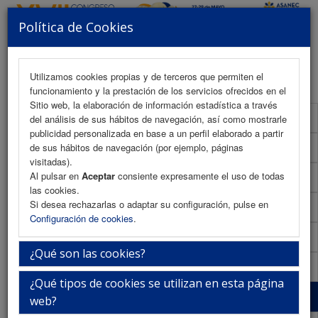
Política de Cookies
MENU
Utilizamos cookies propias y de terceros que permiten el
funcionamiento y la prestación de los servicios ofrecidos en el
Sitio web, la elaboración de información estadística a través
Programa Científico
del análisis de sus hábitos de navegación, así como mostrarle
publicidad personalizada en base a un perfil elaborado a partir
Programa Científico (PDF)
de sus hábitos de navegación (por ejemplo, páginas
visitadas).
Al pulsar en
Aceptar
consiente expresamente el uso de todas
Cronograma Programa Científico
las cookies.
Si desea rechazarlas o adaptar su configuración, pulse en
Normativa comunicaciones
Configuración de cookies
.
Envío de comunicaciones
¿Qué son las cookies?
Descargar normativa
¿Qué tipos de cookies se utilizan en esta página
Plantilla
web?