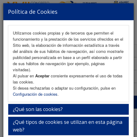
Política de Cookies
MENU
Utilizamos cookies propias y de terceros que permiten el
funcionamiento y la prestación de los servicios ofrecidos en el
Sitio web, la elaboración de información estadística a través
Programa Científico
del análisis de sus hábitos de navegación, así como mostrarle
publicidad personalizada en base a un perfil elaborado a partir
Programa Científico (PDF)
de sus hábitos de navegación (por ejemplo, páginas
visitadas).
Al pulsar en
Aceptar
consiente expresamente el uso de todas
Cronograma Programa Científico
las cookies.
Si desea rechazarlas o adaptar su configuración, pulse en
Normativa comunicaciones
Configuración de cookies
.
Envío de comunicaciones
¿Qué son las cookies?
Descargar normativa
¿Qué tipos de cookies se utilizan en esta página
Plantilla
web?