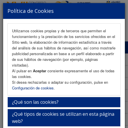
Política de Cookies
MENU
Utilizamos cookies propias y de terceros que permiten el
funcionamiento y la prestación de los servicios ofrecidos en el
Sitio web, la elaboración de información estadística a través
Programa Científico
del análisis de sus hábitos de navegación, así como mostrarle
publicidad personalizada en base a un perfil elaborado a partir
Programa Científico (PDF)
de sus hábitos de navegación (por ejemplo, páginas
visitadas).
Al pulsar en
Aceptar
consiente expresamente el uso de todas
Cronograma Programa Científico
las cookies.
Si desea rechazarlas o adaptar su configuración, pulse en
Normativa comunicaciones
Configuración de cookies
.
Envío de comunicaciones
¿Qué son las cookies?
Descargar normativa
¿Qué tipos de cookies se utilizan en esta página
Plantilla
web?