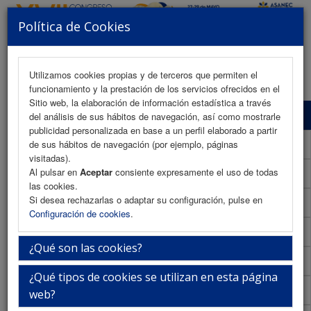
Política de Cookies
MENU
Utilizamos cookies propias y de terceros que permiten el
funcionamiento y la prestación de los servicios ofrecidos en el
Sitio web, la elaboración de información estadística a través
Programa Científico
del análisis de sus hábitos de navegación, así como mostrarle
publicidad personalizada en base a un perfil elaborado a partir
Programa Científico (PDF)
de sus hábitos de navegación (por ejemplo, páginas
visitadas).
Al pulsar en
Aceptar
consiente expresamente el uso de todas
Cronograma Programa Científico
las cookies.
Si desea rechazarlas o adaptar su configuración, pulse en
Normativa comunicaciones
Configuración de cookies
.
Envío de comunicaciones
¿Qué son las cookies?
Descargar normativa
¿Qué tipos de cookies se utilizan en esta página
Plantilla
web?