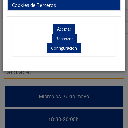
Talleres
Cookies de Terceros
Aula Virtual de Comunicaciones
Acreditaciones Científicas
Premios
Configuración
URM en la Insuficiencia Cardíaca.
Educación terapéutica y rehabilitación
cardíaca.
Miércoles 27 de mayo
18:30-20:00h.