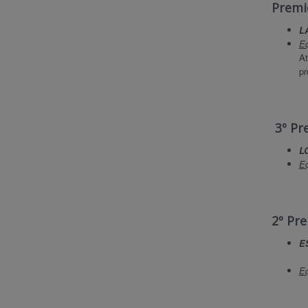
Premi
L
Eq
At
pr
3º Pr
L
Eq
2º Pre
E
Eq