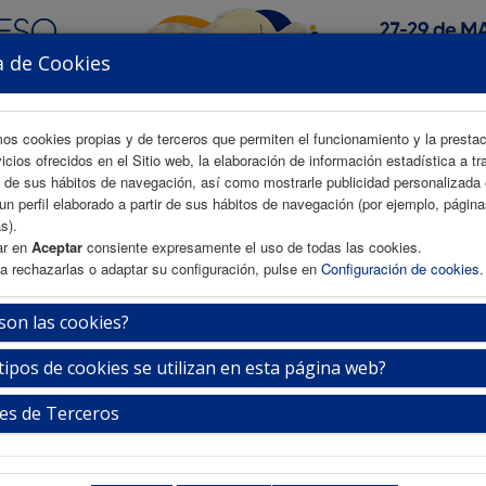
a de Cookies
mos cookies propias y de terceros que permiten el funcionamiento y la presta
vicios ofrecidos en el Sitio web, la elaboración de información estadística a tr
s de sus hábitos de navegación, así como mostrarle publicidad personalizada
un perfil elaborado a partir de sus hábitos de navegación (por ejemplo, págin
AREA CIENTÍFICA
INSCRIPCIÓN
ALOJAMIENTO
s).
ar en
Aceptar
consiente expresamente el uso de todas las cookies.
a rechazarlas o adaptar su configuración, pulse en
Configuración de cookies
.
ios
son las cookies?
tipos de cookies se utilizan en esta página web?
 al mejor Trabajo Fin de Residencia de Enfermería 
MAPEO DE ACTIVOS EN SALUD Y NECESIDADES PERCIBIDAS EN EL CE
es de Terceros
IXTO CON ANÁLISIS TEMÁTICO”
.
utora
: María Victoria Juan Campos (Jaén).
El premio consiste en:
“El pago de la inscripción y estancia gratuita- a