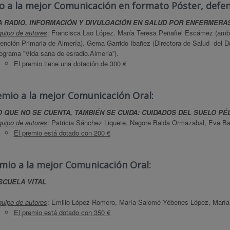
o a la mejor Comunicación en formato Póster, defen
A RADIO, INFORMACIÓN Y DIVULGACIÓN EN SALUD POR ENFERMERA
uipo de autores
: Francisca Lao López. María Teresa Peñafiel Escámez (ambas
ención Primaria de Almería). Gema Garrido Ibañez (Directora de Salud del D
ograma ”Vida sana de esradio.Almeria”).
El premio tiene una dotación de 300 €
emio a la mejor Comunicación Oral:
O QUE NO SE CUENTA, TAMBIÉN SE CUIDA: CUIDADOS DEL SUELO PÉ
uipo de autores
: Patricia Sánchez Liquete, Nagore Balda Ormazabal, Eva Ba
El premio está dotado con 200 €
mio a la mejor Comunicación Oral:
SCUELA VITAL
uipo de autores
: Emilio López Romero, María Salomé Yébenes López, María
El premio está dotado con 350 €