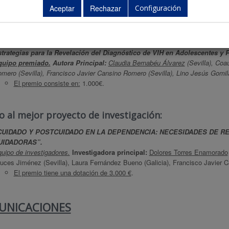
Configuración
 “Ayudas para guías de práctica clínica”:
UÍA DE PRÁCTICA CLÍNICA PARA LA REVELACIÓN DEL DIAGNÓSTICO DE
trategias para la Revelación del Diagnóstico de VIH en Adolescentes 
quipo premiado.
Autora Principal:
Claudia Bernabéu Álvarez
(Sevilla), Coa
mero (Sevilla), Francisco Javier Cansino Romero (Sevilla), Lino Jesús Gomil
El premio consiste en:
1.000€.
 al mejor proyecto de investigación:
CUIDADO Y POSTCUIDADO EN LA DEPENDENCIA: NECESIDADES DE R
UIDADORAS”.
uipo de investigadores.
Investigadora principal:
Dolores Torres Enamorado
uces Jiménez (Sevilla), Laura Fernández Bueno (Galicia), Francisco Javier C
El premio tiene una dotación de 3.000 €
.
UNICACIONES