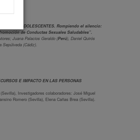
 VIH EN ADOLESCENTES. Rompiendo el silencio:
y Promoción de Conductas Sexuales Saludables”.
utores; Juana Palacios Geraldo (
Perú
), Daniel Quirós
a Sepúlveda (Cádiz).
ECURSOS E IMPACTO EN LAS PERSONAS
(Sevilla), Investigadores colaboradores: José Miguel
ansino Romero (Sevilla), Elena Cañas Brea (Sevilla).