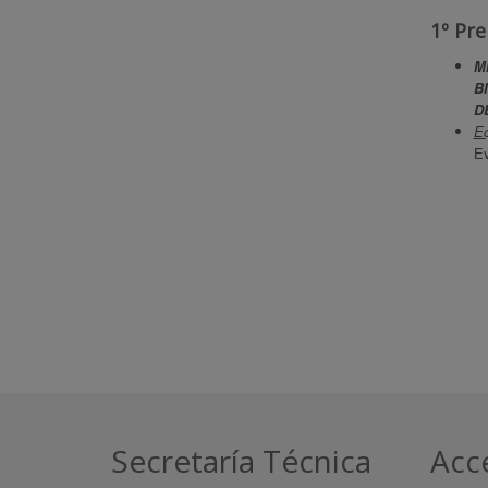
1º Pr
M
B
Eq
E
Secretaría Técnica
Acc