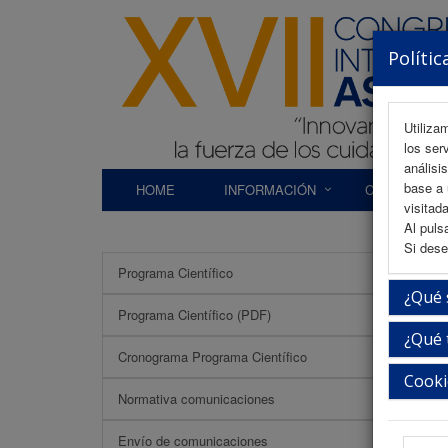
Polític
Utiliza
los ser
análisi
base a 
HOME
INFORMACIÓN
COMITÉS
visitada
Al puls
Si dese
Programa Científico
Prem
¿Qué 
Programa Científico (PDF)
¿Qué 
Premio
Cronograma Programa Científico
"
Cooki
M
Normativa comunicaciones
A
Envío de comunicaciones