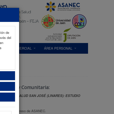
ción de
avés del
 en
as
EXP. COMERCIAL
ÁREA PERSONAL
Familiar y Comunitaria:
NTRO DE SALUD SAN JOSÉ (LINARES): ESTUDIO
l siguiente congreso de ASANEC.