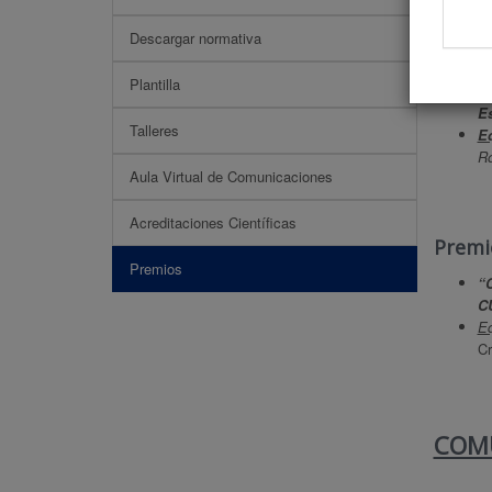
Descargar normativa
Premio
Plantilla
G
Es
Talleres
E
Ro
Aula Virtual de Comunicaciones
Acreditaciones Científicas
Premio
Premios
“
C
Eq
Cr
COM