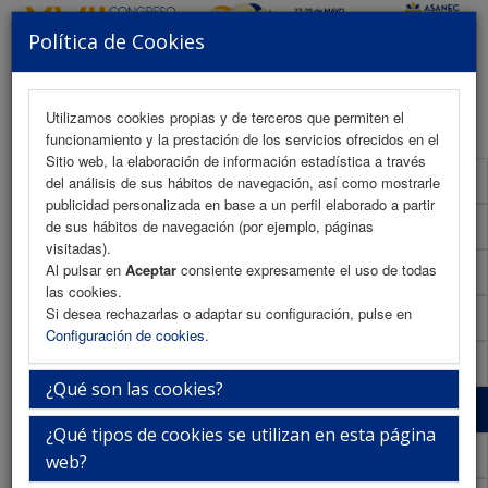
Política de Cookies
MENU
Utilizamos cookies propias y de terceros que permiten el
funcionamiento y la prestación de los servicios ofrecidos en el
Sitio web, la elaboración de información estadística a través
Presentación
del análisis de sus hábitos de navegación, así como mostrarle
publicidad personalizada en base a un perfil elaborado a partir
La ciudad
de sus hábitos de navegación (por ejemplo, páginas
visitadas).
Al pulsar en
Aceptar
consiente expresamente el uso de todas
La sede
las cookies.
Si desea rechazarlas o adaptar su configuración, pulse en
iEvents
Configuración de cookies
.
Secretaría Técnica
¿Qué son las cookies?
Descubre Jaén
¿Qué tipos de cookies se utilizan en esta página
Información General
web?