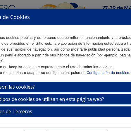
a de Cookies
mos cookies propias y de terceros que permiten el funcionamiento y la presta
vicios ofrecidos en el Sitio web, la elaboración de información estadística a tr
s de sus hábitos de navegación, así como mostrarle publicidad personalizada
un perfil elaborado a partir de sus hábitos de navegación (por ejemplo, págin
AREA CIENTÍFICA
INSCRIPCIÓN
ALOJAMIENTO
s).
ar en
Aceptar
consiente expresamente el uso de todas las cookies.
a rechazarlas o adaptar su configuración, pulse en
Configuración de cookies
.
té Organizador
son las cookies?
tipos de cookies se utilizan en esta página web?
Sr. D. Máximo Juan Sánchez 
Tesorero
es de Terceros
Enfermero Gestor de Casos. Centro de Salud 