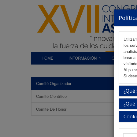
Polític
Utiliza
los ser
análisi
base a 
HOME
INFORMACIÓN
COMITÉS
visitada
Al puls
Si dese
Comité Organizador
Comi
¿Qué 
Comité Científico
¿Qué 
Comite De Honor
Cooki