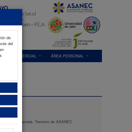
ción de
avés del
 en
as
EXP. COMERCIAL
ÁREA PERSONAL
Ruiz
de Armilla. Granada. Tesorero de ASANEC.