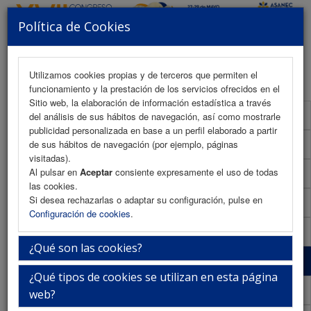
Política de Cookies
MENU
Utilizamos cookies propias y de terceros que permiten el
funcionamiento y la prestación de los servicios ofrecidos en el
Sitio web, la elaboración de información estadística a través
Presentación
del análisis de sus hábitos de navegación, así como mostrarle
publicidad personalizada en base a un perfil elaborado a partir
La ciudad
de sus hábitos de navegación (por ejemplo, páginas
visitadas).
Al pulsar en
Aceptar
consiente expresamente el uso de todas
La sede
las cookies.
Si desea rechazarlas o adaptar su configuración, pulse en
iEvents
Configuración de cookies
.
Secretaría Técnica
¿Qué son las cookies?
Descubre Jaén
¿Qué tipos de cookies se utilizan en esta página
Información General
web?