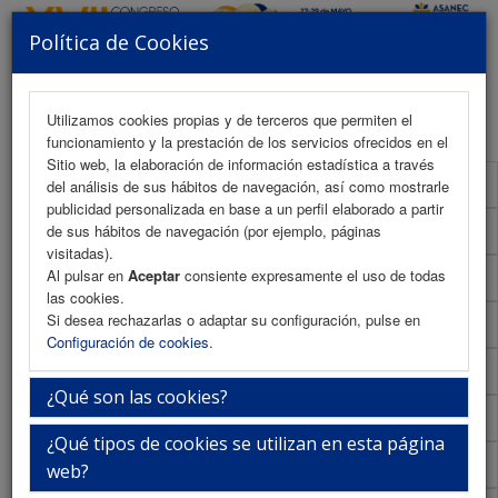
Política de Cookies
MENU
Utilizamos cookies propias y de terceros que permiten el
funcionamiento y la prestación de los servicios ofrecidos en el
Sitio web, la elaboración de información estadística a través
Programa Científico
del análisis de sus hábitos de navegación, así como mostrarle
publicidad personalizada en base a un perfil elaborado a partir
Programa Científico (PDF)
de sus hábitos de navegación (por ejemplo, páginas
visitadas).
Al pulsar en
Aceptar
consiente expresamente el uso de todas
Cronograma Programa Científico
las cookies.
Si desea rechazarlas o adaptar su configuración, pulse en
Normativa comunicaciones
Configuración de cookies
.
Envío de comunicaciones
¿Qué son las cookies?
Descargar normativa
¿Qué tipos de cookies se utilizan en esta página
Plantilla
web?